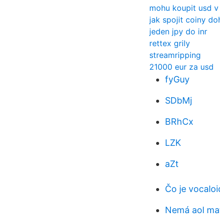
mohu koupit usd v 
jak spojit coiny d
jeden jpy do inr
rettex grily
streamripping
21000 eur za usd
fyGuy
SDbMj
BRhCx
LZK
aZt
Čo je vocaloi
Nemá aol mať