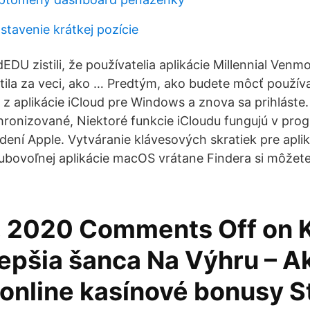
stavenie krátkej pozície
EDU zistili, že používatelia aplikácie Millennial Venm
atila za veci, ako … Predtým, ako budete môcť použív
 z aplikácie iCloud pre Windows a znova sa prihláste.
chronizované, Niektoré funkcie iCloudu fungujú v pr
adení Apple. Vytváranie klávesových skratiek pre apli
bovoľnej aplikácie macOS vrátane Findera si môžete 
, 2020 Comments Off on 
lepšia šanca Na Výhru – A
 online kasínové bonusy S