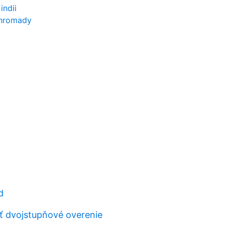
indii
ohromady
d
 dvojstupňové overenie