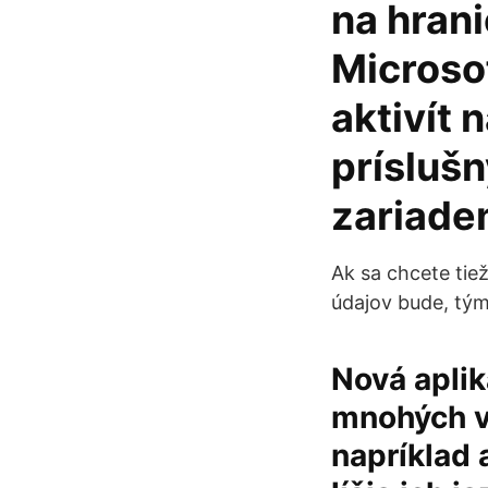
na hran
Microsof
aktivít 
príslušn
zariade
Ak sa chcete tiež
údajov bude, tý
Nová aplik
mnohých vo
napríklad 