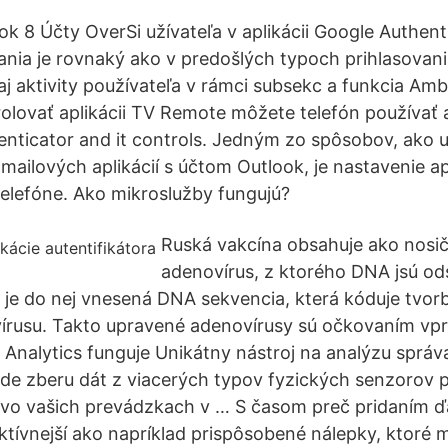
k 8 Účty OverSi užívateľa v aplikácii Google Authen
ania je rovnaký ako v predošlých typoch prihlasova
aj aktivity používateľa v rámci subsekc a funkcia Amb
rolovať aplikácii TV Remote môžete telefón používať 
nticator and it controls. Jedným zo spôsobov, ako uš
mailových aplikácií s účtom Outlook, je nastavenie ap
telefóne. Ako mikroslužby fungujú?
Ruská vakcína obsahuje ako nosič
adenovírus, z ktorého DNA jsú o
je do nej vnesená DNA sekvencia, která kóduje tvorb
írusu. Takto upravené adenovírusy sú očkovaním vpr
Analytics funguje Unikátny nástroj na analýzu správ
klade zberu dát z viacerých typov fyzických senzorov 
e vo vašich prevádzkach v … S časom preč pridaním ďa
aktívnejší ako napríklad prispôsobené nálepky, ktoré