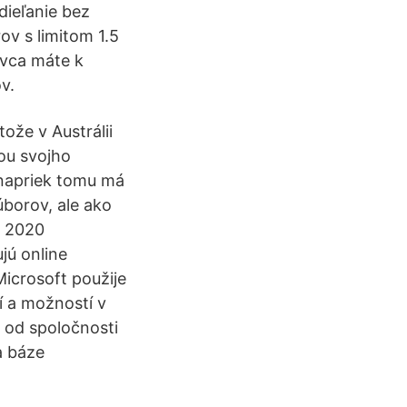
dieľanie bez
ov s limitom 1.5
ávca máte k
v.
ože v Austrálii
cou svojho
 napriek tomu má
borov, ale ako
, 2020
jú online
icrosoft použije
ií a možností v
 od spoločnosti
a báze