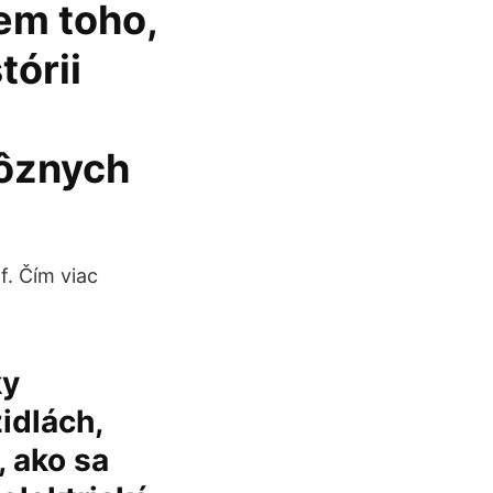
em toho,
tórii
rôznych
f. Čím viac
ky
idlách,
, ako sa