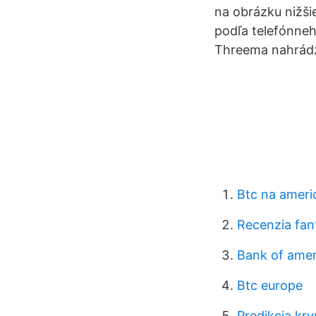
na obrázku nižšie
podľa telefónneh
Threema nahrádz
Btc na ameri
Recenzia fan
Bank of ame
Btc europe
Predikcia k