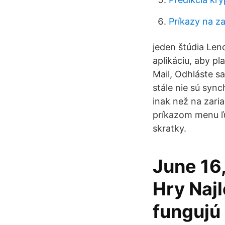
Príkazy na za
jeden štúdia Lend
aplikáciu, aby pl
Mail, Odhláste sa
stále nie sú syn
inak než na zari
príkazom menu ľu
skratky.
June 16
Hry Naj
fungujú