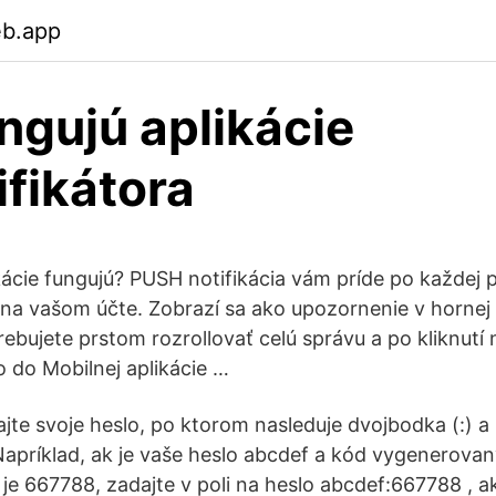
eb.app
ngujú aplikácie
ifikátora
cie fungujú? PUSH notifikácia vám príde po každej pri
 na vašom účte. Zobrazí sa ako upozornenie v hornej č
trebujete prstom rozrollovať celú správu a po kliknutí 
 do Mobilnej aplikácie …
ajte svoje heslo, po ktorom nasleduje dvojbodka (:) a
 Napríklad, ak je vaše heslo abcdef a kód vygenerova
 je 667788, zadajte v poli na heslo abcdef:667788 , 