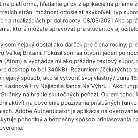
 na platformu, hľadanie gifov z aplikácie na priame z
í tretích strán, možnosť odosielať akýkoľvek typ súbor
ch aktualizáciách pridal roboty. 08/03/2021 Ako spr
enia, ktoré môžete spravovať pre študentov aj učiteľo
 som nejaký dostal ako darček pre člena rodiny, pret
vo Veľkej Británii. Pokúsil som sa otvoriť jeden pomo
a (Atom) a vychádza mi ako prázdny textový súbor,
pre desktop to bol 346KB). Rozumiem účelu týchto sú
e nejaký spôsob, ako si vytvoriť svoj vlastný? June 16
Kasínové Hry Najlepšia šanca Na Výhru – Ako fungu
Stránky na hranie skutočných peňazí. Okrem toho, M
órii aktivít na povolenie používania príslušných funkc
iach. Adobe Authenticator je aplikácia na overovanie
skytuje pohodlný a bezpečný spôsob prihlasovania n
overenia.