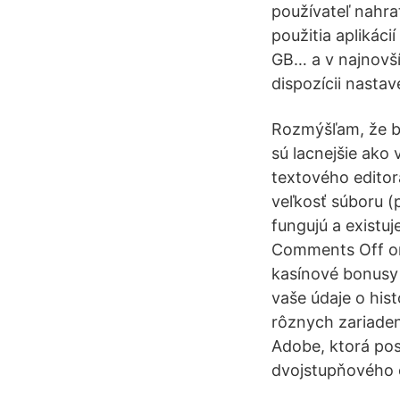
používateľ nahrať
použitia aplikáci
GB… a v najnovší
dispozícii nastav
Rozmýšľam, že by
sú lacnejšie ako 
textového editor
veľkosť súboru (
fungujú a existuj
Comments Off on 
kasínové bonusy 
vaše údaje o hist
rôznych zariaden
Adobe, ktorá po
dvojstupňového 