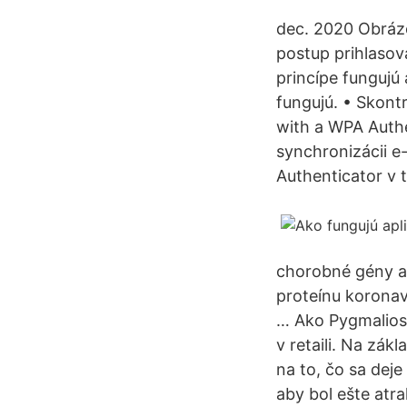
dec. 2020 Obrázo
postup prihlasov
princípe fungujú 
fungujú. • Skont
with a WPA Authe
synchronizácii e-
Authenticator v 
chorobné gény a 
proteínu koronav
… Ako Pygmalios 
v retaili. Na zá
na to, čo sa dej
aby bol ešte atr