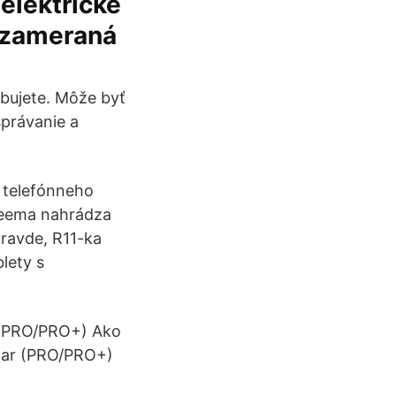
 elektrické
e zameraná
ebujete. Môže byť
správanie a
a telefónneho
hreema nahrádza
pravde, R11-ka
lety s
b (PRO/PRO+) Ako
onar (PRO/PRO+)