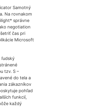
ticator Samotný
nia. Na rovnakom
ilight* správne
ako negotiation
etriť čas pri
likácie Microsoft
 ľudský
dstránené
u tzv. S –
avené do tela a
ania zákazníkov
poskytuje pohľad
lších funkcií,
 môže každý