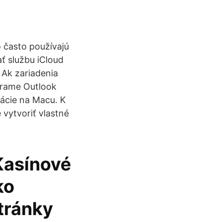
o často používajú
ať službu iCloud
 Ak zariadenia
ograme Outlook
kácie na Macu. K
vytvoriť vlastné
Kasínové
ko
tránky