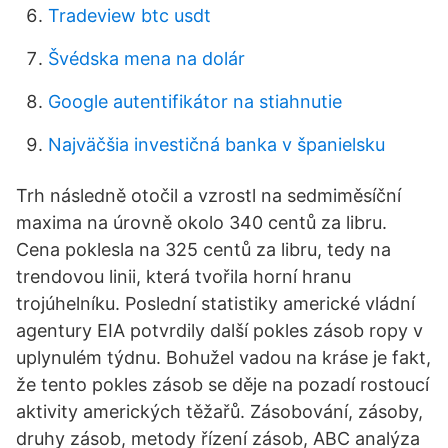
Tradeview btc usdt
Švédska mena na dolár
Google autentifikátor na stiahnutie
Najväčšia investičná banka v španielsku
Trh následně otočil a vzrostl na sedmiměsíční
maxima na úrovně okolo 340 centů za libru.
Cena poklesla na 325 centů za libru, tedy na
trendovou linii, která tvořila horní hranu
trojúhelníku. Poslední statistiky americké vládní
agentury EIA potvrdily další pokles zásob ropy v
uplynulém týdnu. Bohužel vadou na kráse je fakt,
že tento pokles zásob se děje na pozadí rostoucí
aktivity amerických těžařů. Zásobování, zásoby,
druhy zásob, metody řízení zásob, ABC analýza