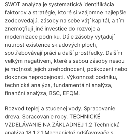
SWOT analýza je systematická identifikácia
faktorov a stratégie, ktoré si vzájomne najlepšie
zodpovedajú. zásoby na sebe váţí kapitál, a tím
znemoţňují jiné investice do rozvoje a
modernizace podniku. Dále zásoby vyţadují
nutnost existence skladových ploch,
spotřebovávají práci a další prostředky. Dalším
velkým negativem, které s sebou zásoby nesou
je moţnost jejich znehodnocení, poškození nebo
dokonce neprodejnosti. Výkonnost podniku,
technická analýza, fundamentální analýza,
finanční analýza, BSC, EFQM.
Rozvod teplej a studenej vody. Spracovanie
dreva. Spracovanie ropy. TECHNICKÉ
VZDELÁVANIE NA ZÁKLADNEJ 1.2 Technická
analýza 18 1.2.1 Mechanické odšťavovače s