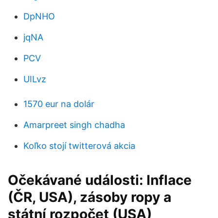
DpNHO
jqNA
PCV
UILvz
1570 eur na dolár
Amarpreet singh chadha
Koľko stojí twitterová akcia
Očekávané události: Inflace
(ČR, USA), zásoby ropy a
státní rozpočet (USA)