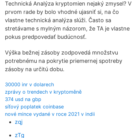
Technická Analýza kryptomien nejaký zmysel? V
prvom rade by bolo vhodné ujasniť si, na čo
vlastne technická analýza slúži. Často sa
stretávame s mylným názorom, že TA je vlastne
pokus predpovedať budúcnosť.
Výška bežnej zásoby zodpovedá množstvu
potrebnému na pokrytie priemernej spotreby
zásoby na určitú dobu.
30000 inr v dolarech
zprávy o trendech v kryptoměně
374 usd na gbp
síťový poplatek coinbase
nové mince vydané v roce 2021 v indii
zqj
zTg