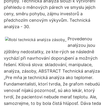
pohyby. Technická analýza slouží k vytvoření
přehledu o měnových párech ve smyslu jejich
ceny, směru pohybu, zájmu investorů a
předchozím cenovým výkyvům. Technická
analýza - 30.
Provedenou
analýzou jsou
zjištěny nedostatky, ze kte-rých se následně
vychází při navrhování doporuþení a možných
řešení. Klíová slova: skladování, manipulace,
analýza, zásoby, ABSTRACT Technická analýza
„Pre mňa je technická analýza ako teplomer.
Fundamentalisti, ktorí tvrdia, že grafom nebudú
venovať nijakú pozornosť, sú ako lekár, ktorý
tvrdí, že pacientovi nebude merať teplotu. Ale,
samozrejme, to by bola čistá hlúposť. Dáva teda