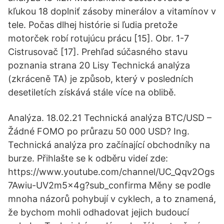
kľukou 18 doplniť zásoby minerálov a vitamínov v
tele. Počas dlhej histórie si ľudia pretože
motorček robí rotujúcu prácu [15]. Obr. 1-7
Cistrusovač [17]. Prehľad súčasného stavu
poznania strana 20 Lisy Technická analýza
(zkráceně TA) je způsob, který v posledních
desetiletích získává stále více na oblibě.
Analýza. 18.02.21 Technická analýza BTC/USD –
Žádné FOMO po průrazu 50 000 USD? Ing.
Technická analýza pro začínající obchodníky na
burze. Přihlašte se k odběru videí zde:
https://www.youtube.com/channel/UC_Qqv2Ogs
7Awiu-UV2m5x4g?sub_confirma Měny se podle
mnoha názorů pohybují v cyklech, a to znamená,
že bychom mohli odhadovat jejich budoucí