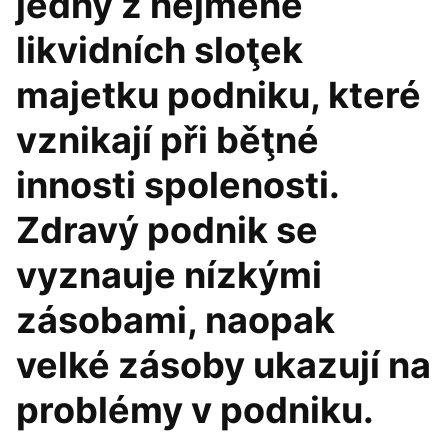
jedny z nejméně
likvidních sloţek
majetku podniku, které
vznikají při běţné
innosti spolenosti.
Zdravý podnik se
vyznauje nízkými
zásobami, naopak
velké zásoby ukazují na
problémy v podniku.